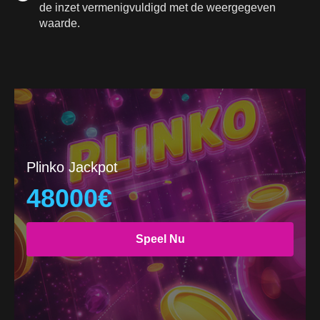
de inzet vermenigvuldigd met de weergegeven
waarde.
Plinko Jackpot
48000€
Speel Nu