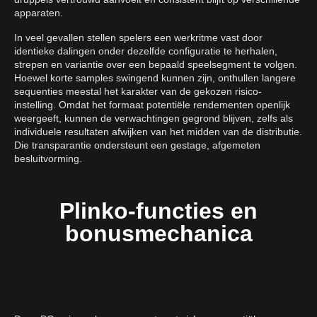
apparaten.
In veel gevallen stellen spelers een werkritme vast door
identieke dalingen onder dezelfde configuratie te herhalen,
strepen en variantie over een bepaald speelsegment te volgen.
Hoewel korte samples swingend kunnen zijn, onthullen langere
sequenties meestal het karakter van de gekozen risico-
instelling. Omdat het formaat potentiële rendementen openlijk
weergeeft, kunnen de verwachtingen gegrond blijven, zelfs als
individuele resultaten afwijken van het midden van de distributie.
Die transparantie ondersteunt een gestage, afgemeten
besluitvorming.
Plinko-functies en
bonusmechanica