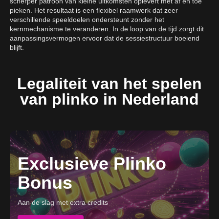
scherper patroon van kleine uitkomsten oplevert met af en toe
pieken. Het resultaat is een flexibel raamwerk dat zeer
verschillende speeldoelen ondersteunt zonder het
kernmechanisme te veranderen. In de loop van de tijd zorgt dit
aanpassingsvermogen ervoor dat de sessiestructuur boeiend
blijft.
Legaliteit van het spelen
van plinko in Nederland
Exclusieve Plinko
Bonus
Aan de slag met extra credits