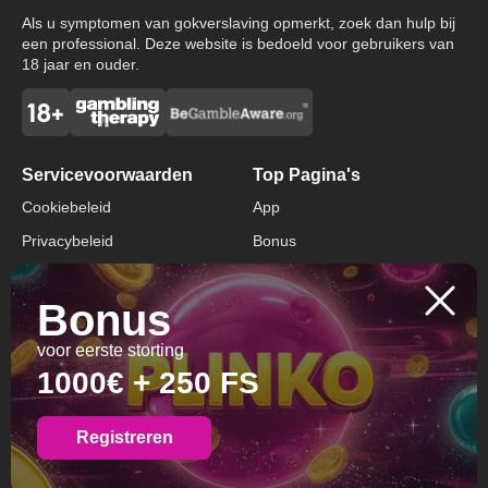
Als u symptomen van gokverslaving opmerkt, zoek dan hulp bij
een professional. Deze website is bedoeld voor gebruikers van
18 jaar en ouder.
Servicevoorwaarden
Top Pagina's
Cookiebeleid
App
Privacybeleid
Bonus
Algemene voorwaarden
Promo Code
Bonus
Responsible Gaming
Geen stortingsbonus
voor eerste storting
Contacten
1000€ + 250 FS
+316250498731
info@plinko-slot.nl
Registreren
© 2026 All Rights
Reserved.