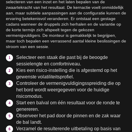
selecteren van een inzet en het laten bepalen van de
zwaartekracht van het resultaat. De kernactie voelt onmiddellijk
aan, maar subtiele aanpassingen aan de configuratie kunnen de
ervaring betekenisvol veranderen. Er ontstaat een gestage
cadans wanneer de druppels zich herhalen en de variantie op
de korte termijn zich afspeelt tegen de gekozen
vermenigvuldigers. De monteur is gemakkelijk te begrijpen,
maar toch bepalen een verrassend aantal kleine beslissingen de
stroom van een sessie.
Selecteer een staak die past bij de beoogde
sessielengte en comfortniveau.
Kies een risico-instelling die is afgestemd op het
gewenste volatiliteitsprofiel.
Controleer de vermenigvuldigingsspreiding die op
het bord wordt weergegeven voor de huidige
risicomodus.
Start een balval om één resultaat voor de ronde te
genereren.
Observeer het pad door de pinnen en de zak waar
de bal landt.
Verzamel de resulterende uitbetaling op basis van