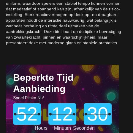
uniform, waardoor spelers een stabiel tempo kunnen vormen
dat meditatief of spannend kan zijn, afhankelijk van de risico-
instelling. Sterk reactievermogen op desktop- en draagbare
apparaten houdt de interactie nauwkeurig, wat belangrijk is
wanneer herhaling en ritme deel uitmaken van de
aantrekkingskracht. Deze titel leunt op de tijdloze bevrediging
van zwaartekracht, pinnen en waarschijnlijkheid, maar
presenteert deze met moderne glans en stabiele prestaties.
Beperkte Tijd
Aanbieding
Speel Plinko Nu!
52
12
28
Hours
Minuten
Seconden