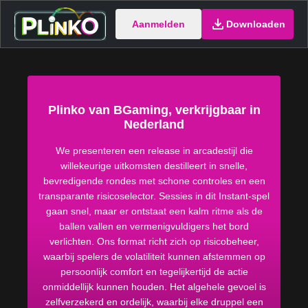
Aanmelden
Downloaden
Plinko van BGaming, verkrijgbaar in
Nederland
We presenteren een release in arcadestijl die
willekeurige uitkomsten destilleert in snelle,
bevredigende rondes met schone controles en een
transparante risicoselector. Sessies in dit Instant-spel
gaan snel, maar er ontstaat een kalm ritme als de
ballen vallen en vermenigvuldigers het bord
verlichten. Ons format richt zich op risicobeheer,
waarbij spelers de volatiliteit kunnen afstemmen op
persoonlijk comfort en tegelijkertijd de actie
onmiddellijk kunnen houden. Het algehele gevoel is
zelfverzekerd en ordelijk, waarbij elke druppel een