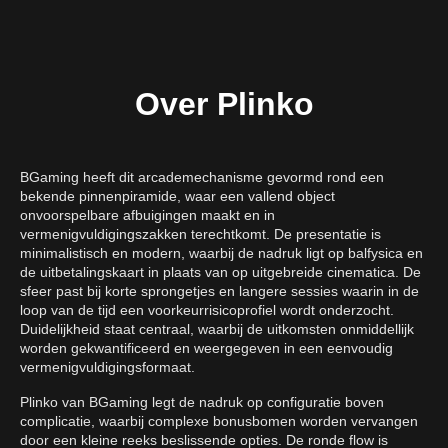
Hoe Plinko Verantwoord Aan te Komen
Plinko Online Spelen Voor Echt Geld In Nederland
Stortingen, Betalingen & Verantwoord spelen in
Over Plinko
Nederland
Mobiele versie van Plinko
BGaming heeft dit arcademechanisme gevormd rond een
bekende pinnenpiramide, waar een vallend object
onvoorspelbare afbuigingen maakt en in
vermenigvuldigingszakken terechtkomt. De presentatie is
minimalistisch en modern, waarbij de nadruk ligt op balfysica en
de uitbetalingskaart in plaats van op uitgebreide cinematica. De
sfeer past bij korte sprongetjes en langere sessies waarin in de
loop van de tijd een voorkeurrisicoprofiel wordt onderzocht.
Duidelijkheid staat centraal, waarbij de uitkomsten onmiddellijk
worden gekwantificeerd en weergegeven in een eenvoudig
vermenigvuldigingsformaat.
Plinko van BGaming legt de nadruk op configuratie boven
complicatie, waarbij complexe bonusbomen worden vervangen
door een kleine reeks beslissende opties. De ronde flow is