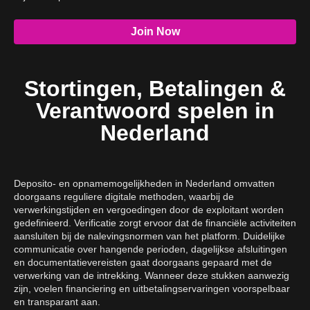
Join Now
Stortingen, Betalingen &
Verantwoord spelen in
Nederland
Deposito- en opnamemogelijkheden in Nederland omvatten
doorgaans reguliere digitale methoden, waarbij de
verwerkingstijden en vergoedingen door de exploitant worden
gedefinieerd. Verificatie zorgt ervoor dat de financiële activiteiten
aansluiten bij de nalevingsnormen van het platform. Duidelijke
communicatie over hangende perioden, dagelijkse afsluitingen
en documentatievereisten gaat doorgaans gepaard met de
verwerking van de intrekking. Wanneer deze stukken aanwezig
zijn, voelen financiering en uitbetalingservaringen voorspelbaar
en transparant aan.