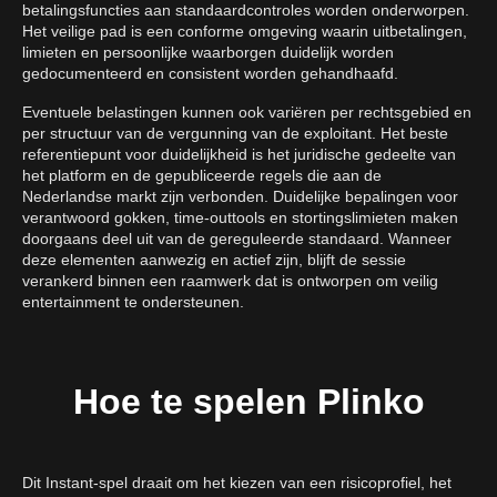
betalingsfuncties aan standaardcontroles worden onderworpen.
Het veilige pad is een conforme omgeving waarin uitbetalingen,
limieten en persoonlijke waarborgen duidelijk worden
gedocumenteerd en consistent worden gehandhaafd.
Eventuele belastingen kunnen ook variëren per rechtsgebied en
per structuur van de vergunning van de exploitant. Het beste
referentiepunt voor duidelijkheid is het juridische gedeelte van
het platform en de gepubliceerde regels die aan de
Nederlandse markt zijn verbonden. Duidelijke bepalingen voor
verantwoord gokken, time-outtools en stortingslimieten maken
doorgaans deel uit van de gereguleerde standaard. Wanneer
deze elementen aanwezig en actief zijn, blijft de sessie
verankerd binnen een raamwerk dat is ontworpen om veilig
entertainment te ondersteunen.
Hoe te spelen Plinko
Dit Instant-spel draait om het kiezen van een risicoprofiel, het